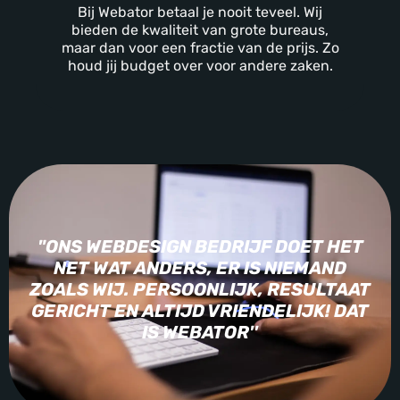
Bij Webator betaal je nooit teveel. Wij
bieden de kwaliteit van grote bureaus,
maar dan voor een fractie van de prijs. Zo
houd jij budget over voor andere zaken.
"ONS WEBDESIGN BEDRIJF DOET HET
NET WAT ANDERS, ER IS NIEMAND
ZOALS WIJ. PERSOONLIJK, RESULTAAT
GERICHT EN ALTIJD VRIENDELIJK! DAT
IS WEBATOR''